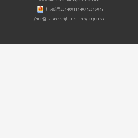
www.ouhor.com All Rights Reserved
标识编号20140911140742615948
沪ICP备12048228号-1
Design by TQCHINA