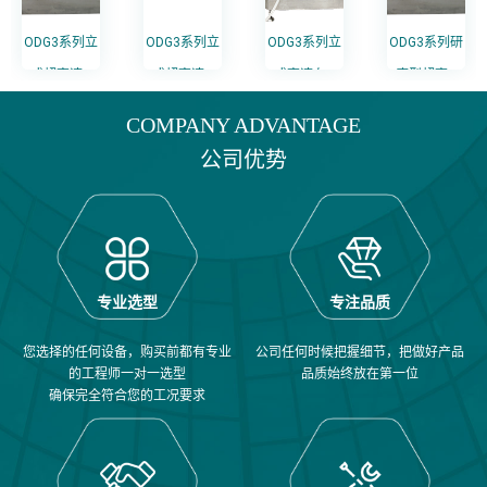
ODG3系列立
ODG3系列立
ODG3系列立
ODG3系列研
式超高速...
式超高速...
式高速在...
磨型超高...
COMPANY ADVANTAGE
公司优势
专业选型
专注品质
您选择的任何设备，购买前都有专业
公司任何时候把握细节，把做好产品
的工程师一对一选型
品质始终放在第一位
确保完全符合您的工况要求